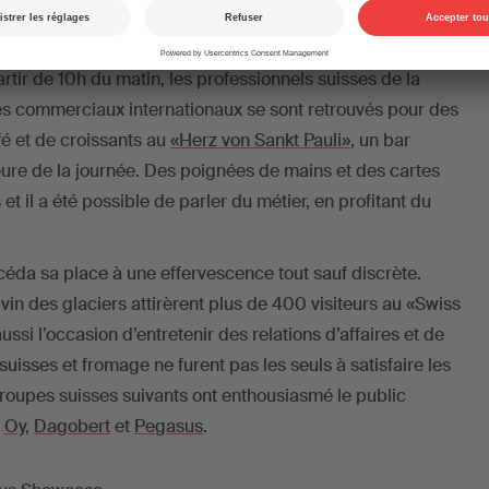
013, les helvètes ont été bien mis en évidence: un
proposé aux représentants du business musical, en
partir de 10h du matin, les professionnels suisses de la
es commerciaux internationaux se sont retrouvés pour des
fé et de croissants au
«Herz von Sankt Pauli»
, un bar
eure de la journée. Des poignées de mains et des cartes
et il a été possible de parler du métier, en profitant du
céda sa place à une effervescence tout sauf discrète.
vin des glaciers attirèrent plus de 400 visiteurs au «Swiss
ussi l’occasion d’entretenir des relations d’affaires et de
suisses et fromage ne furent pas les seuls à satisfaire les
 groupes suisses suivants ont enthousiasmé le public
,
Oy
,
Dagobert
et
Pegasus
.