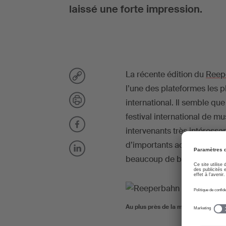
laissé une forte impression.
La récente édition du
Reepe
l’une des plateformes les 
international. Il semble que
festival international de m
intervenants très intéressa
d’importants acteurs du co
beaucoup de bonne musiq
Au plus près de la musique pop sui