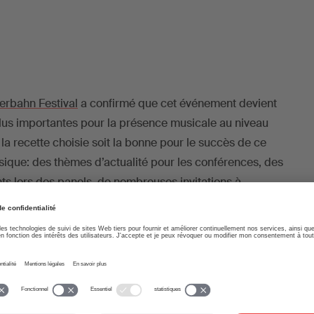
rbahn Festival
a confirmé que cet événement devient
plus importantes pour la présence musicale au niveau
 la recette choisie soit la bonne pour le succès de ce
usique: des thèmes d’actualité pour les conférences, des
nts lors des panels, de nombreuses invitations à
mmerce musical européen (get-together) et surtout
ue.
sse au «Herz von St. Pauli». (Photo: Marcel Kaufmann)