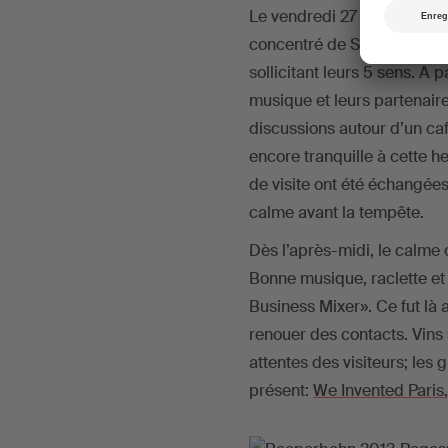
Le vendredi 27 septembre 2
concentré de Suisse a été 
sollicitant leurs 5 sens. A 
musique et leurs partenair
discussions autour d’un ca
encore tranquille à cette h
de visite ont été échangées 
calme avant la tempête.
Dès l’après-midi, le calme 
Bonne musique, raclette et 
Business Mixer». Ce fut là a
renouer des contacts. Vins 
attentes des visiteurs; les
présent:
We Invented Paris