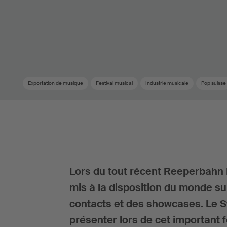
Exportation de musique
Festival musical
Industrie musicale
Pop suisse
Lors du tout récent Reeperbahn 
mis à la disposition du monde su
contacts et des showcases. Le S
présenter lors de cet important 