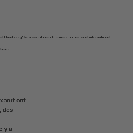
al Hambourg: bien inscrit dans le commerce musical international.
ufmann
xport ont
, des
e y a