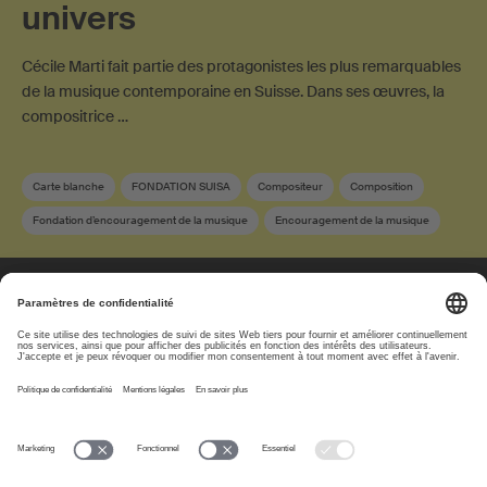
univers
Cécile Marti fait partie des protagonistes les plus remarquables
de la musique contemporaine en Suisse. Dans ses œuvres, la
compositrice …
Carte blanche
FONDATION SUISA
Compositeur
Composition
Fondation d’encouragement de la musique
Encouragement de la musique
Compositeur suisse
Musique contemporaine
À propos
www.suisa.ch
Impressum
Clause de non-
responsabilité