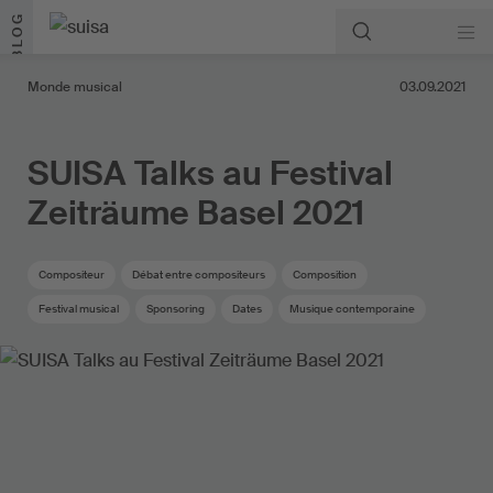
Aller au contenu
BLOG
Monde musical
03.09.2021
SUISA Talks au Festival
Zeiträume Basel 2021
Compositeur
Débat entre compositeurs
Composition
Festival musical
Sponsoring
Dates
Musique contemporaine