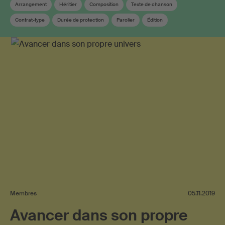
Arrangement
Héritier
Composition
Texte de chanson
Contrat-type
Durée de protection
Parolier
Édition
Déclaration d‘oeuvres
Membres
05.11.2019
Avancer dans son propre