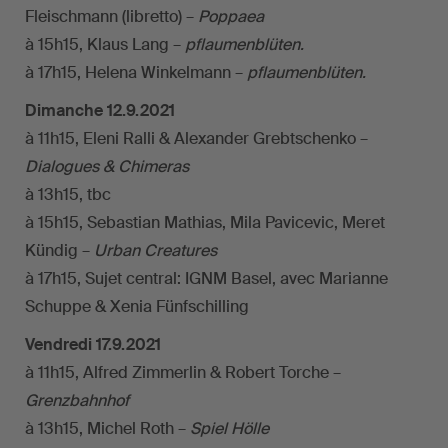
Fleischmann (libretto) –
Poppaea
à 15h15, Klaus Lang –
pflaumenblüten.
à 17h15, Helena Winkelmann –
pflaumenblüten.
Dimanche 12.9.2021
à 11h15, Eleni Ralli & Alexander Grebtschenko –
Dialogues & Chimeras
à 13h15, tbc
à 15h15, Sebastian Mathias, Mila Pavicevic, Meret
Kündig –
Urban Creatures
à 17h15, Sujet central: IGNM Basel, avec Marianne
Schuppe & Xenia Fünfschilling
Vendredi 17.9.2021
à 11h15, Alfred Zimmerlin & Robert Torche –
Grenzbahnhof
à 13h15, Michel Roth –
Spiel Hölle