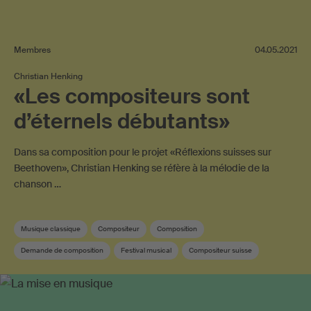
Membres
04.05.2021
Christian Henking
«Les compositeurs sont
d’éternels débutants»
Dans sa composition pour le projet «Réflexions suisses sur
Beethoven», Christian Henking se réfère à la mélodie de la
chanson …
Musique classique
Compositeur
Composition
Demande de composition
Festival musical
Compositeur suisse
Musique suisse
Sponsoring
SUISA Music Stories
Membre SUISA
Musique contemporaine