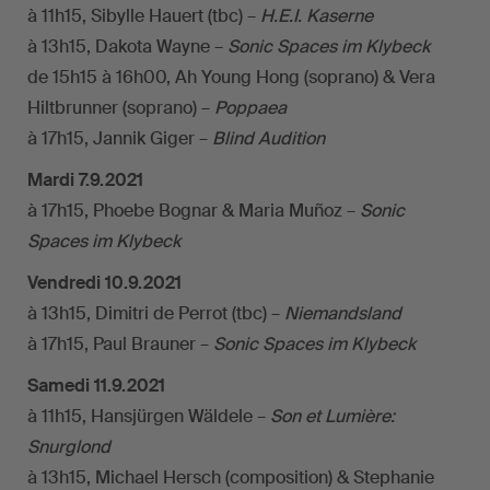
à 11h15, Sibylle Hauert (tbc) –
H.E.I. Kaserne
à 13h15, Dakota Wayne –
Sonic Spaces im Klybeck
de 15h15 à 16h00, Ah Young Hong (soprano) & Vera
Hiltbrunner (soprano) –
Poppaea
à 17h15, Jannik Giger –
Blind Audition
Mardi 7.9.2021
à 17h15, Phoebe Bognar & Maria Muñoz –
Sonic
Spaces im Klybeck
Vendredi 10.9.2021
à 13h15, Dimitri de Perrot (tbc) –
Niemandsland
à 17h15, Paul Brauner –
Sonic Spaces im Klybeck
Samedi 11.9.2021
à 11h15, Hansjürgen Wäldele –
Son et Lumière:
Snurglond
à 13h15, Michael Hersch (composition) & Stephanie