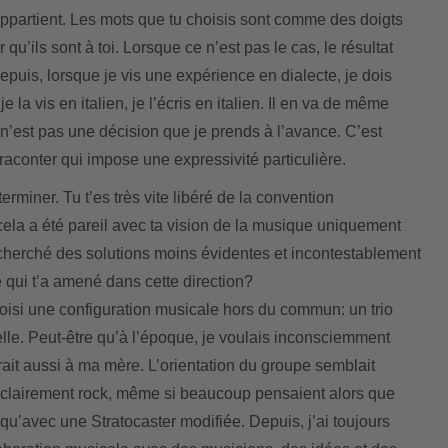
ppartient. Les mots que tu choisis sont comme des doigts
r qu’ils sont à toi. Lorsque ce n’est pas le cas, le résultat
epuis, lorsque je vis une expérience en dialecte, je dois
je la vis en italien, je l’écris en italien. Il en va de même
n’est pas une décision que je prends à l’avance. C’est
raconter qui impose une expressivité particulière.
rminer. Tu t’es très vite libéré de la convention
cela a été pareil avec ta vision de la musique uniquement
s cherché des solutions moins évidentes et incontestablement
 qui t’a amené dans cette direction?
 choisi une configuration musicale hors du commun: un trio
elle. Peut-être qu’à l’époque, je voulais inconsciemment
rait aussi à ma mère. L’orientation du groupe semblait
it clairement rock, même si beaucoup pensaient alors que
 qu’avec une Stratocaster modifiée. Depuis, j’ai toujours