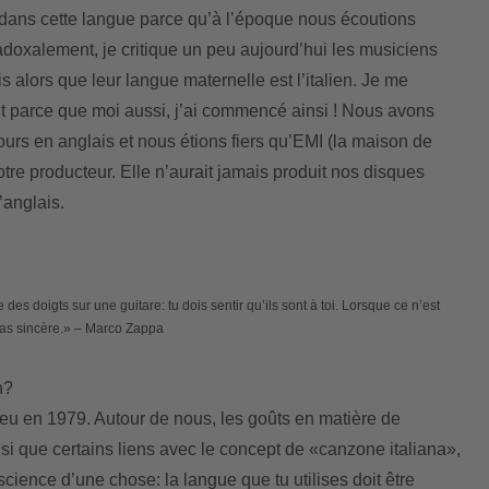
 dans cette langue parce qu’à l’époque nous écoutions
adoxalement, je critique un peu aujourd’hui les musiciens
s alors que leur langue maternelle est l’italien. Je me
nt parce que moi aussi, j’ai commencé ainsi ! Nous avons
ours en anglais et nous étions fiers qu’EMI (la maison de
otre producteur. Elle n’aurait jamais produit nos disques
’anglais.
es doigts sur une guitare: tu dois sentir qu’ils sont à toi. Lorsque ce n’est
 pas sincère.» – Marco Zappa
n?
lieu en 1979. Autour de nous, les goûts en matière de
i que certains liens avec le concept de «canzone italiana»,
science d’une chose: la langue que tu utilises doit être