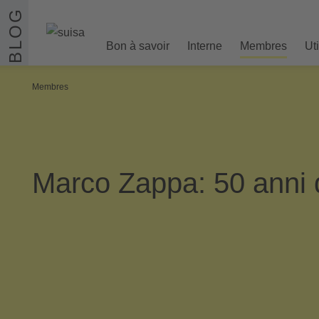
Aller au contenu
BLOG
Bon à savoir
Interne
Membres
Ut
Membres
Marco Zappa: 50 anni 