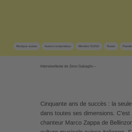
Musique suisse
Auteur-compositeur
Membre SUISA
Tessin
Parolie
Interview/texte de Zeno Gabaglio –
Cinquante ans de succès : la seule
dans toutes ses dimensions. C’est 
chanteur Marco Zappa de Bellinzone
culture musicale suisse italienne.