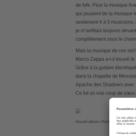
de folk. Pour la musique liv
qui jouaient de la musique 
seulement 4 à 5 musiciens, na
je m’arrêtais toujours devan
complètement sous le charme
Mais la musique de ces orc
Marco Zappa a-t-il trouvé le
Grâce à la guitare électriqu
dans la chapelle de Minusio,
Apache des Shadows avec ce
Ce fut un vrai coup de cœur.
Nouvel album «PuntEBarrier».