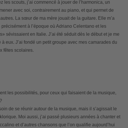
ez les scouts, j’ai commencé à jouer de l’harmonica, un
mener avec soi, contrairement au piano, et qui permet de
autres. La sœur de ma mère jouait de la guitare. Elle m’a
 précisément à l’époque où Adriano Celentano et les
 sévissaient en Italie. J’ai été séduit dès le début et je me
é à eux. J’ai fondé un petit groupe avec mes camarades du
 fêtes scolaires.
nt les possibilités, pour ceux qui faisaient de la musique,
?
esoin de se réunir autour de la musique, mais il s’agissait le
lorique. Moi aussi, j’ai passé plusieurs années à chanter et
occalino et d’autres chansons que l’on qualifie aujourd’hui