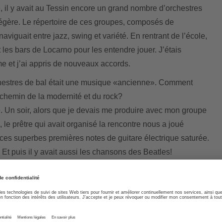
e, il y avait au Tessin encore un grand nombre d’orchestres
légère. Le répertoire de ces groupes, composés de
viguait entre jazz, swing et variété. En rentrant de l’école,
t les bars de Locarno pour les entendre jouer. J’étais
 et j’ai appris de nouveaux accords.
hestres de bal était une musique «ancienne». Comment
 chemin de la modernité et du rock?
e. Un soir, alors que je devais me produire avec mon groupe
 le prêtre qui avait organisé la rencontre nous a joué
s superbes premières notes de guitare électrique saturée.
 Et puis il y avait aussi les chansons des Beatles!