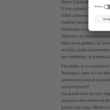
Marco Zappa doit donc sa ca
D’une certaine façon oui, gr
d’être contaminés par le vir
modifier nos instruments po
électricien, m’a dit qu’il su
inférieure où l’on parle) pour
pièce à ma guitare, j’ai conn
et voilà: j’avais ma premièr
aux répétitions, je traversai
Peu après, tu as commencé 
Teenagers, mais tu n’as atte
années plus tard en passant 
sur ce tournant?
J’ai grandi avec du rock ang
chansons des milliers de foi
paroles par cœur. Même si n