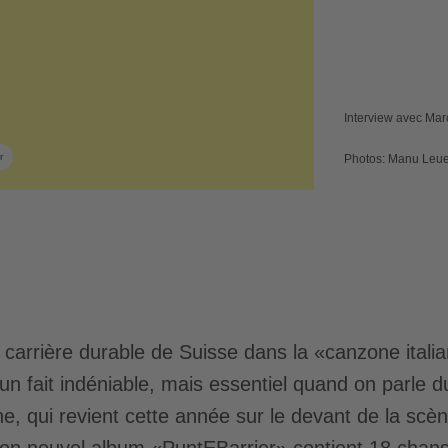
Interview avec Ma
r
Photos: Manu Leu
 carrière durable de Suisse dans la «canzone itali
un fait indéniable, mais essentiel quand on parle d
, qui revient cette année sur le devant de la scèn
 Son nouvel album «PuntEBarrier» contient 18 chan