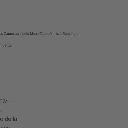
rco Zappa au studio MarcoZappaMusic à Sementina.
enberger
ana» –
u
e de la
sons