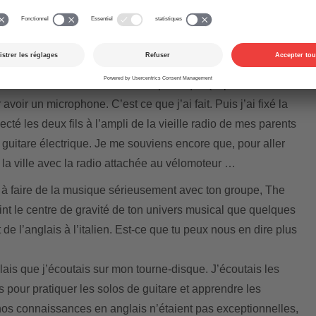
rrière dans le rock à un prêtre moderne?
âce à un prêtre éclairé ! Mais nous, les jeunes qui venions
us de la guitare électrique, avions un problème : comment
ur obtenir exactement le même son ? Un ami, qui était
ffisait de dévisser un combiné téléphonique (la partie
 avoir un microphone. C’est ce que j’ai fait. Puis j’ai fixé la
ecté les deux fils à l’ampli de la vieille radio de mes parents
e guitare électrique. Je me souviens encore que, pour aller
s la ville avec la radio attachée au vélomoteur …
à faire de la musique sérieusement avec ton groupe, The
int le centre de gravité de ton univers musical que quelques
de l’anglais à l’italien. Est-ce que tu peux nous en dire plus
lais que j’écoutais sur mon tourne-disque. J’écoutais les
s pour pratiquer les solos de guitare et apprendre les
os connaissances en anglais n’étaient pas exceptionnelles,