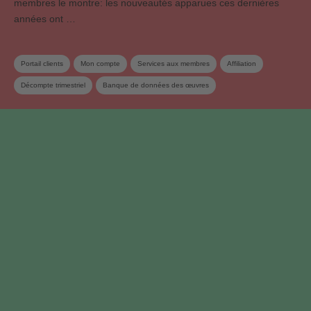
membres le montre: les nouveautés apparues ces dernières
années ont …
Portail clients
Mon compte
Services aux membres
Affiliation
Décompte trimestriel
Banque de données des œuvres