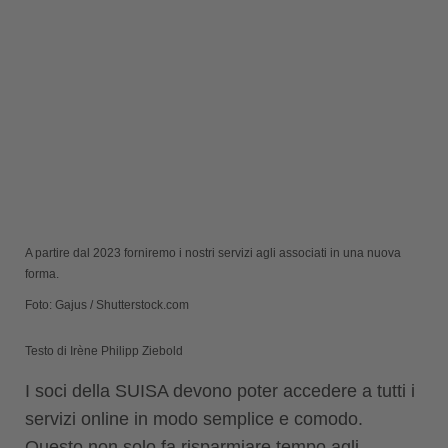
A partire dal 2023 forniremo i nostri servizi agli associati in una nuova
forma.
Foto: Gajus / Shutterstock.com
Testo di Irène Philipp Ziebold
I soci della SUISA devono poter accedere a tutti i
servizi online in modo semplice e comodo.
Questo non solo fa risparmiare tempo agli