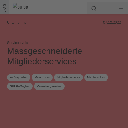
Zum Inhalt springen
BLOG
Unternehmen
07.12.2022
Servicelevels
Massgeschneiderte
Mitgliederservices
Auftraggeber
Mein Konto
Mitgliederservices
Mitgliedschaft
SUISA-Mitglied
Verwaltungskosten