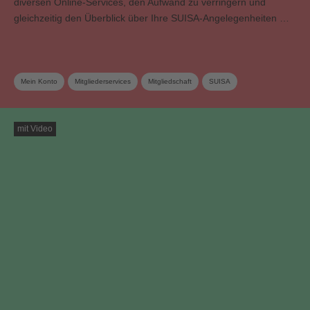
diversen Online-Services, den Aufwand zu verringern und
gleichzeitig den Überblick über Ihre SUISA-Angelegenheiten …
Mein Konto
Mitgliederservices
Mitgliedschaft
SUISA
mit Video