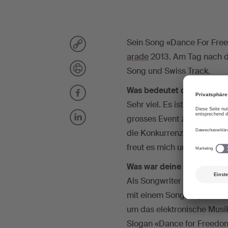
Sein Song «Dance For Fre
arade
2013. Am Tag nach de
Song und Swiss Track.
Was bedeutet dir diese A
Sehr viel. Es ist ein tolle
grosses Event zugleich Ju
die Konkurrenz durch die ö
freut es mich umso mehr.
Was war deine Motivation
Als Songwriter liebe ich d
mit einem Song respektive 
um das elektronische Musik-
Slogan «Dance for Freedom