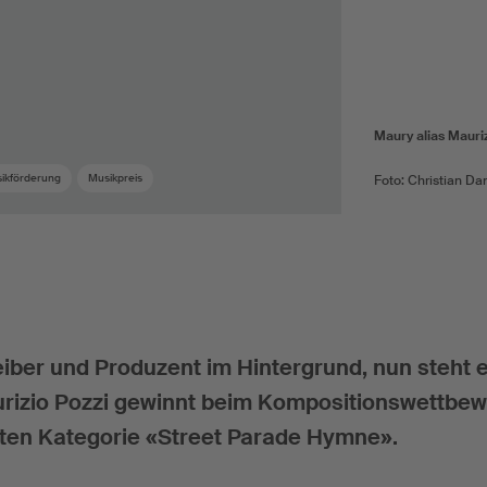
Maury alias Mauriz
ikförderung
Musikpreis
Foto: Christian D
iber und Produzent im Hintergrund, nun steht e
urizio Pozzi gewinnt beim Kompositionswettbe
rten Kategorie «Street Parade Hymne».