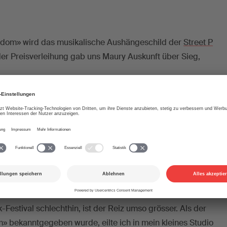
edom» wird das musikalische Aushängeschild der
Street P
r Preisverleihung gab uns Maury Auskunft über Sieg,
uszeichnung?
s Gefühl, wenn man mit einem Song-Vorschlag für ein derart
ry und Partner überzeugen kann. Zudem war dieses Jahr
ffentliche Ausschreibung der Hymne ziemlich gross – da
, mitzumachen?
ie Herausforderung, ein vorgegebenes Motto oder Konzept
dessen Melodie zu vereinen. Handelt es sich dabei noch
Festival schlechthin, ist der Reiz umso grösser. Als der
» bekanntgegeben wurde, eilte ich in mein kleines Studio