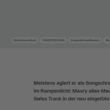
Elektronische Musik
FONDATION SUISA
Kompositionswettbewerb
Mus
Meistens agiert er als Songschre
im Rampenlicht: Maury alias Ma
Swiss Track in der neu eingefüh