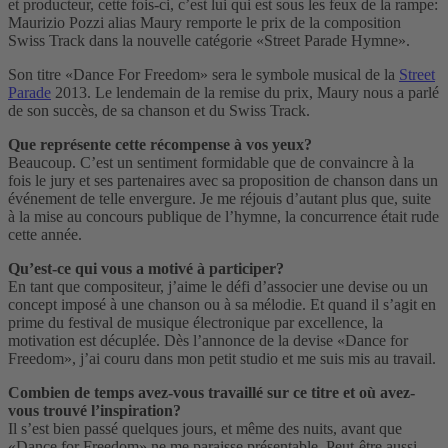
et producteur, cette fois-ci, c’est lui qui est sous les feux de la rampe:
Maurizio Pozzi alias Maury remporte le prix de la composition
Swiss Track dans la nouvelle catégorie «Street Parade Hymne».
Son titre «Dance For Freedom» sera le symbole musical de la
Street
Parade
2013. Le lendemain de la remise du prix, Maury nous a parlé
de son succès, de sa chanson et du Swiss Track.
Que représente cette récompense à vos yeux?
Beaucoup. C’est un sentiment formidable que de convaincre à la
fois le jury et ses partenaires avec sa proposition de chanson dans un
événement de telle envergure. Je me réjouis d’autant plus que, suite
à la mise au concours publique de l’hymne, la concurrence était rude
cette année.
Qu’est-ce qui vous a motivé à participer?
En tant que compositeur, j’aime le défi d’associer une devise ou un
concept imposé à une chanson ou à sa mélodie. Et quand il s’agit en
prime du festival de musique électronique par excellence, la
motivation est décuplée. Dès l’annonce de la devise «Dance for
Freedom», j’ai couru dans mon petit studio et me suis mis au travail.
Combien de temps avez-vous travaillé sur ce titre et où avez-
vous trouvé l’inspiration?
Il s’est bien passé quelques jours, et même des nuits, avant que
«Dance for Freedom» ne me paraisse présentable. Peut-être aussi