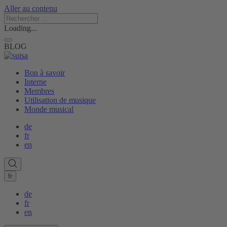
Aller au contenu
Loading...
BLOG
Bon à savoir
Interne
Membres
Utilisation de musique
Monde musical
de
fr
en
fr
de
fr
en