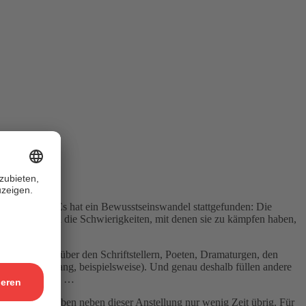
 akzeptiert. Es hat ein Bewusstseinswandel stattgefunden: Die
äten und auch die Schwierigkeiten, mit denen sie zu kämpfen haben,
eben sich gegenüber den Schriftstellern, Poeten, Dramaturgen, den
zum Operngesang, beispielsweise). Und genau deshalb füllen andere
nmut und Charme …
t nach und haben neben dieser Anstellung nur wenig Zeit übrig. Für