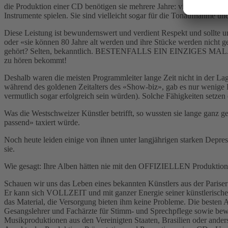
die Produktion einer CD benötigen sie mehrere Jahre: vielleicht fünf
Instrumente spielen. Sie sind vielleicht sogar für die Tonaufnahme u
Diese Leistung ist bewundernswert und verdient Respekt und sollte u
oder «sie können 80 Jahre alt werden und ihre Stücke werden nicht 
gehört? Selten, bekanntlich. BESTENFALLS EIN EINZIGES MAL. Es ist
zu hören bekommt!
Deshalb waren die meisten Programmleiter lange Zeit nicht in der Lag
während des goldenen Zeitalters des «Show-biz», gab es nur wenige 
vermutlich sogar erfolgreich sein würden). Solche Fähigkeiten setzen
Was die Westschweizer Künstler betrifft, so wussten sie lange ga
passend» taxiert würde.
Noch heute leiden einige von ihnen unter langjährigen starken Depre
sie.
Wie gesagt: Ihre Alben hätten nie mit den OFFIZIELLEN Produktione
Schauen wir uns das Leben eines bekannten Künstlers aus der Pariser R
Er kann sich VOLLZEIT und mit ganzer Energie seiner künstlerischen 
das Material, die Versorgung bieten ihm keine Probleme. Die besten 
Gesangslehrer und Fachärzte für Stimm- und Sprechpflege sowie bewä
Musikproduktionen aus den Vereinigten Staaten, Brasilien oder ander