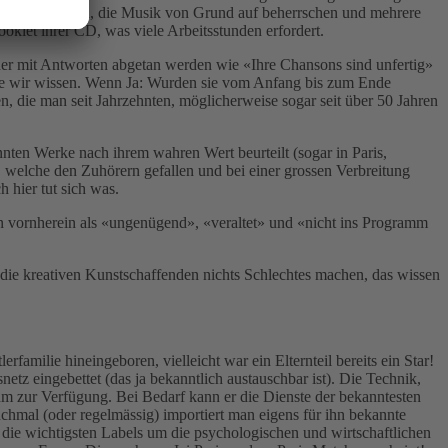
les selber machen, die Musik von Grund auf beherrschen und mehrere
oklet ihrer CD, was viele Arbeitsstunden erfordert.
oder mit Antworten abgetan werden wie «Ihre Chansons sind unfertig»
 wie wir wissen. Wenn Ja: Wurden sie vom Anfang bis zum Ende
ie man seit Jahrzehnten, möglicherweise sogar seit über 50 Jahren
nnten Werke nach ihrem wahren Wert beurteilt (sogar in Paris,
welche den Zuhörern gefallen und bei einer grossen Verbreitung
 hier tut sich was.
 vornherein als «ungenügend», «veraltet» und «nicht ins Programm
 die kreativen Kunstschaffenden nichts Schlechtes machen, das wissen
amilie hineingeboren, vielleicht war ein Elternteil bereits ein Star!
z eingebettet (das ja bekanntlich austauschbar ist). Die Technik,
hm zur Verfügung. Bei Bedarf kann er die Dienste der bekanntesten
hmal (oder regelmässig) importiert man eigens für ihn bekannte
 die wichtigsten Labels um die psychologischen und wirtschaftlichen