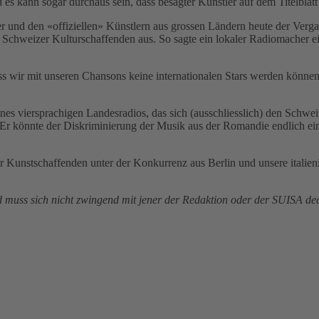
es kann sogar durchaus sein, dass besagter Künstler auf dem Titelblat
 und den «offiziellen» Künstlern aus grossen Ländern heute der Verg
he Schweizer Kulturschaffenden aus. So sagte ein lokaler Radiomacher e
ass wir mit unseren Chansons keine internationalen Stars werden kön
ines viersprachigen Landesradios, das sich (ausschliesslich) den Schw
. Er könnte der Diskriminierung der Musik aus der Romandie endlich ei
r Kunstschaffenden unter der Konkurrenz aus Berlin und unsere italien
d muss sich nicht zwingend mit jener der Redaktion oder der SUISA de