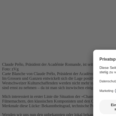
Claude Prélo, Präsident der Académie Romande, ist seit 1959 Mitgli
Foto: zVg
Carte Blanche von Claude Prélo, Präsident der Académie Romande
Im Grossen und Ganzen entwickelt sich die Lage positiv. Die Kultur-
Westschweizer Kulturschaffenden werden nicht mehr systematisch mit
sind ernst zu nehmen – da ist man sich inzwischen einig.
Mich interessiert in erster Linie die Situation der «Chansonniers», A
Filmemachern, den klassischen Komponisten und den Opernsängern die
Merkmale diese Lücke: Bekanntheitsgrad, technische Perfektion, let
Wenden wir uns nun den unbekannten oder lokal bekannten Künstlerinn