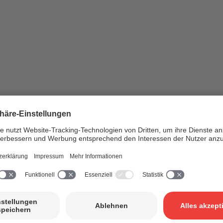
ed der SUISA.
 und Kunstschaffenden werden von unseren Medien stärker beachtet und
 jenen aus Paris (oder London, New York usw.) verglichen. Ihre Qualit
utoren, Komponisten (ob Interpreten oder nicht). In diesem Bereich erg
 grössten Probleme, weil es hier keine Kriterien gibt (im Gegensatz 
ztlich – direkt oder indirekt – auch Glück. Oder manchmal schlicht A
en und Künstlern zu. Sie gehen für ihren Lebensunterhalt einer Arbei