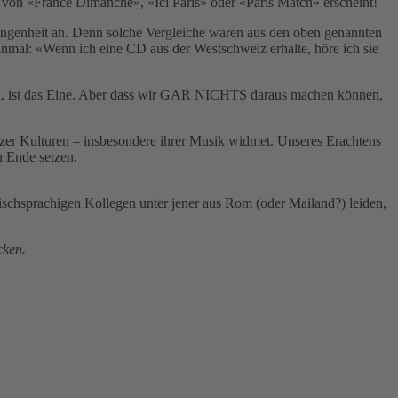
t von «France Dimanche», «Ici Paris» oder «Paris Match» erscheint!
angenheit an. Denn solche Vergleiche waren aus den oben genannten
inmal: «Wenn ich eine CD aus der Westschweiz erhalte, höre ich sie
nen, ist das Eine. Aber dass wir GAR NICHTS daraus machen können,
eizer Kulturen – insbesondere ihrer Musik widmet. Unseres Erachtens
n Ende setzen.
ischsprachigen Kollegen unter jener aus Rom (oder Mailand?) leiden,
cken.