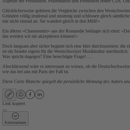
Aspekte der Produktion, Präsentation und Promotion seiner CDs. Und 
Glücklicherweise gehören die Vergleiche zwischen den Westschweizer
Gründen völlig irrational und unsinnig und schlossen gleich sämtlic
mir nicht einmal an. Sie wandert gleich in den Müll!»
Ein älterer «Chansonnier» aus der Romandie beklagte sich einst: «D
das werden wir nie akzeptieren können!»
Doch langsam aber sicher beginnt sich eine Idee durchzusetzen: die e
ist ein Sender eigens für die Westschweizer Musikkultur unerlässlich
Was spricht dagegen? Eine berechtigte Frage! …
Abschliessend wäre es interessant zu wissen, ob die Deutschschweize
wie das bei uns mit Paris der Fall ist.
Diese Carte Blanche spiegelt die persönliche Meinung des Autors un
Link kopiert
Kommentare