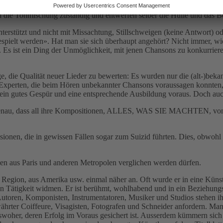
, manchmal auch zehn (solche Beispiele gibt es einige). Sie müssen al
nd die Tonmischung zuständig und entwerfen selber die Hülle und das Bo
nterstützt und nicht mit Missachtung, Stillschweigen (keine Antwort) 
gespielt werden». Hat man sie sich überhaupt angehört? Nicht immer,
 ein Ding der Unmöglichkeit, mit jenen Chansons zu konkurrieren, d
e, die Qualität neuer Lieder zu bewerten: Es wurden nur die (alt-)beka
Experten, die beim Hören unbekannter Chansons voraussagen konnten, 
 ein gutes Gespür und eine entsprechende Ausbildung voraus. Doch auch
nz genau, dass all ihre Kompositionen, ALLES, WAS SIE MACHTEN, von
ssionen, die in gewissen Fällen sogar zum Suizid führten. Dies, obwohl
n aus Paris und anderen Metropolen verglichen werden dürfen.
egion, aus Amerika usw. einmal näher an. Oft wurde er in eine Künstlerf
Tätigkeit widmen. Er ist berühmt, wohlhabend und in ein Beziehungsnet
Autoren, Komponisten, Instrumentatoren, Musiker und Studios stehen i
hrter Coiffeure, Visagisten, Fotografen und Schneider anfordern. Manc
swoher, deren Erfolg im Voraus gesichert ist. Ausserdem kümmern sich