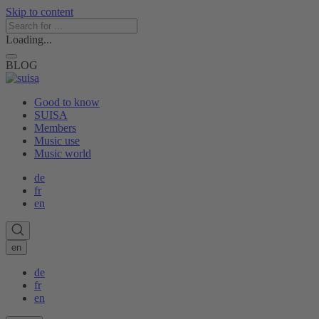
Skip to content
Loading...
BLOG
Good to know
SUISA
Members
Music use
Music world
de
fr
en
en
de
fr
en