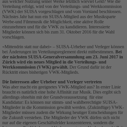
aus welcher Nutzung seiner Werke letztlich wieviel Geld? Wie die
Verteilung erfolgt, wird von der Verteilungs- und Werkkommission
(VWK) der SUISA vorgeschlagen und vom Vorstand beschlossen.
Nächstes Jahr hat nun ein SUISA-Mitglied aus der Musiksparte
Werbe-und Filmmusik die Möglichkeit, eine aktive Rolle
einzunehmen und für die VWK zu kandidieren. Interessierte
Mitglieder können sich bis zum 31. Oktober 2016 für die Wahl
vorschlagen.
«Mittendrin statt nur dabei» – SUISA-Urheber und Verleger können
bei Änderungen im Verteilungsreglement direkt mitbestimmen.
Bei
der nächsten SUISA-Generalversammlung am 23. Juni 2017 in
Zürich wird ein neues Mitglied in die Verteilungs- und
Werkkommission (VWK) gewählt.
Der Grund dafür ist der
Rücktritt eines bisherigen VWK-Mitglieds.
Die Interessen aller Urheber und Verleger vertreten
Was aber macht ein geeignetes VWK-Mitglied aus? In erster Linie
braucht es natürlich eine hohe Affinität zur Musik. Dies ergibt sich
allerdings ohnehin mit der Grundvoraussetzung für eine
Kandidatur: Es können nur stimm- und wahlberechtigte SUISA-
Mitglieder in die Kommission gewählt werden. (Zukünftige) VWK-
Mitglieder müssen zudem die Wirkung heutiger Entscheidungen für
die Zukunft verstehen. Die Mitglieder der VWK dürfen sich nicht
nur auf die eigenen Geschäftsfelder konzentrieren, sondern die