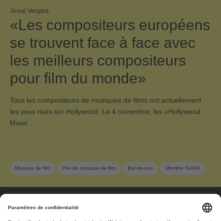
Josué Vergara
«Les compositeurs européens
se trouvent face à face avec
les meilleurs compositeurs
pour film du monde»
Tous les compositeurs de musiques de films ont actuellement
les yeux rivés sur Hollywood. Le 4 novembre, les «Hollywood
Music …
Musique de film
Prix de musique de film
Bande-son
Membre SUISA
À propos