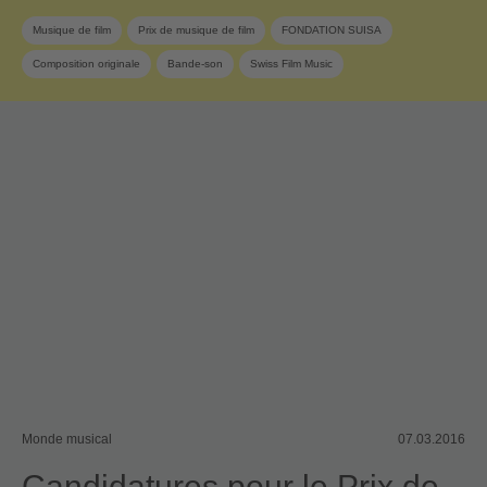
Musique de film
Prix de musique de film
FONDATION SUISA
Composition originale
Bande-son
Swiss Film Music
Monde musical
07.03.2016
Candidatures pour le Prix de