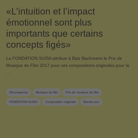
«L’intuition et l’impact
émotionnel sont plus
importants que certains
concepts figés»
La FONDATION SUISA attribue à Balz Bachmann le Prix de
Musique de Film 2017 pour ses compositions originales pour le
…
Récompense
Musique de film
Prix de musique de film
FONDATION SUISA
Composition originale
Bande-son
Swiss Film Music