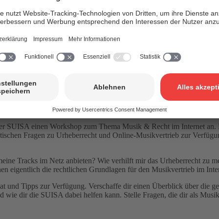
n einem Workshop.
er SUISA einen Workshop zum Thema Musik & Recht im Internet an. Fa
tischen Fragen zu Urheberrecht und Online-Musikvertrieb zur Verfüg
eine Tracks im Netz anbieten? Wie verhilft mir das Urheberrecht zu 
 eigentlich die rechtlichen Grundlagen für den Musikvertrieb im Inte
 und Tipps zur Verfügung. Verschaffe dir einen Überblick über die ges
wie dir die SUISA dabei helfen kann. Stelle Fragen, die dir als Mus