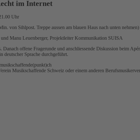
cht im Internet
21.00 Uhr
in. von Sihlpost. Treppe aussen am blauen Haus nach unten nehmen)
SA und Manu Leuenberger, Projektleiter Kommunikation SUISA
s. Danach offene Fragerunde und anschliessende Diskussion beim Apér
 deutscher Sprache durchgeführt.
)musikschaffende(punkt)ch
Verein Musikschaffende Schweiz oder einem anderen Berufsmusikerve