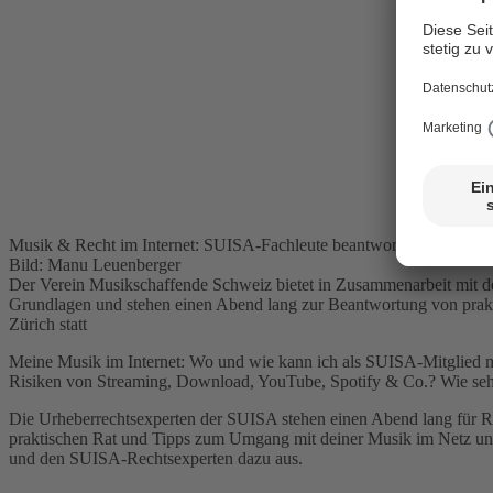
Musik & Recht im Internet: SUISA-Fachleute beantworten Fragen a
Bild: Manu Leuenberger
Der Verein Musikschaffende Schweiz bietet in Zusammenarbeit mit d
Grundlagen und stehen einen Abend lang zur Beantwortung von prak
Zürich statt
Meine Musik im Internet: Wo und wie kann ich als SUISA-Mitglied m
Risiken von Streaming, Download, YouTube, Spotify & Co.? Wie sehen
Die Urheberrechtsexperten der SUISA stehen einen Abend lang für Rat
praktischen Rat und Tipps zum Umgang mit deiner Musik im Netz und 
und den SUISA-Rechtsexperten dazu aus.