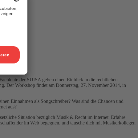
chleute der SUISA geben einen Einblick in die rechtlichen
ung. Der Workshop findet am Donnerstag, 27. November 2014, in
meinen Einnahmen als Songschreiber? Was sind die Chancen und
rnet aus?
etzliche Situation bezüglich Musik & Recht im Internet. Erfahre
ikschaffender im Web begegnen, und tausche dich mit Musikerkollegen