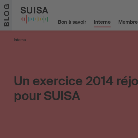
Aller au contenu
BLOG
Bon à savoir
Interne
Membre
Interne
Un exercice 2014 réj
pour SUISA