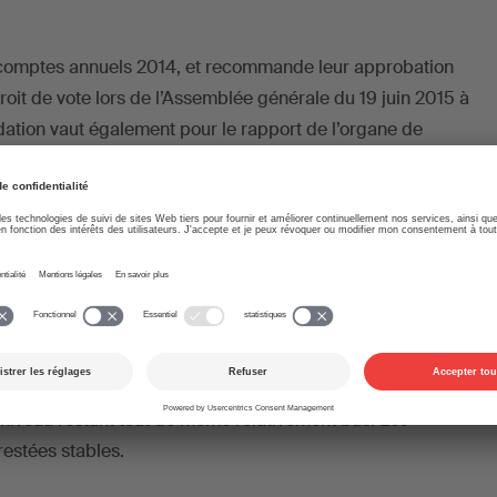
 comptes annuels 2014, et recommande leur approbation
oit de vote lors de l’Assemblée générale du 19 juin 2015 à
tion vaut également pour le rapport de l’organe de
l
.
de SUISA sont de CHF 151,6 mio. (2013: CHF 145 mio.). Les
int un nouveau niveau record (CHF 130,3 mio.). Les droits
uis des années la source de revenus la plus importante
 Les droits d’exécution s’établissent à un niveau inférieur à
 et les droits de reproduction reflètent le recul subi par la
res. Grâce à
l’accord concernant le tarif pour téléphones
ts à rémunération ont augmenté. Les affaires en ligne ont
niveau restant tout de même relativement bas. Les
restées stables.