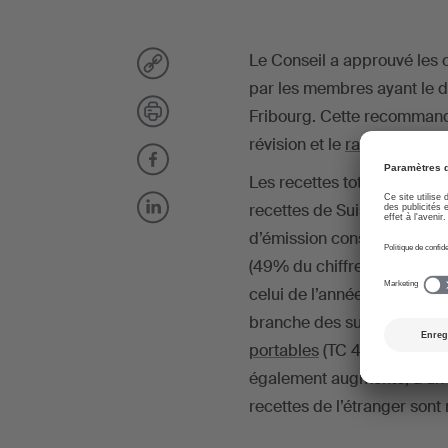
Le Conseil a approuvé les
par les membres ayant le dr
Fribourg. Cette recommanda
révision et le
rapport annue
Les recettes totales 2014 
recettes de Suisse ont atte
d’émission constituent dep
(49% du chiffre d’affaires).
celui de l’année précédente,
branche des supports sono
portables
(TC 4e), les droi
également augmenté, à un 
recettes de l’étranger sont 