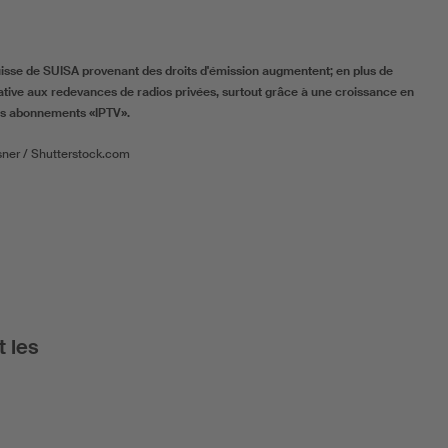
uisse de SUISA provenant des droits d'émission augmentent; en plus de
ative aux redevances de radios privées, surtout grâce à une croissance en
es abonnements «IPTV».
sner / Shutterstock.com
t les