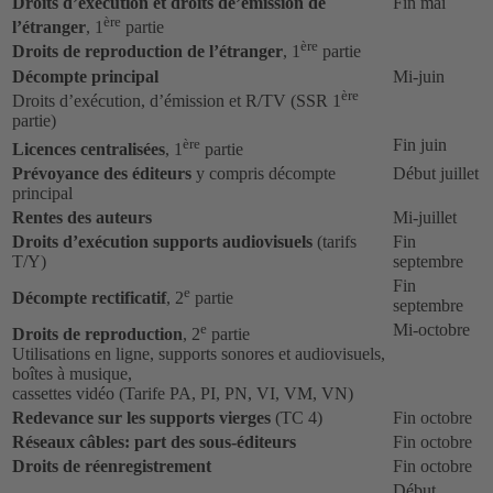
Droits d’exécution et droits de’émission de
Fin mai
ère
l’étranger
, 1
partie
ère
Droits de reproduction de l’étranger
, 1
partie
Décompte principal
Mi-juin
ère
Droits d’exécution, d’émission et R/TV (SSR 1
partie)
ère
Fin juin
Licences centralisées
, 1
partie
Prévoyance des éditeurs
y compris décompte
Début juillet
principal
Rentes des auteurs
Mi-juillet
Droits d’exécution supports audiovisuels
(tarifs
Fin
T/Y)
septembre
Fin
e
Décompte rectificatif
, 2
partie
septembre
e
Mi-octobre
Droits de reproduction
, 2
partie
Utilisations en ligne, supports sonores et audiovisuels,
boîtes à musique,
cassettes vidéo (Tarife PA, PI, PN, VI, VM, VN)
Redevance sur les supports vierges
(TC 4)
Fin octobre
Réseaux câbles: part des sous-éditeurs
Fin octobre
Droits de réenregistrement
Fin octobre
Début