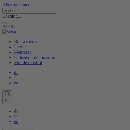
Aller au contenu
Loading...
BLOG
Bon à savoir
Interne
Membres
Utilisation de musique
Monde musical
de
fr
en
fr
de
fr
en