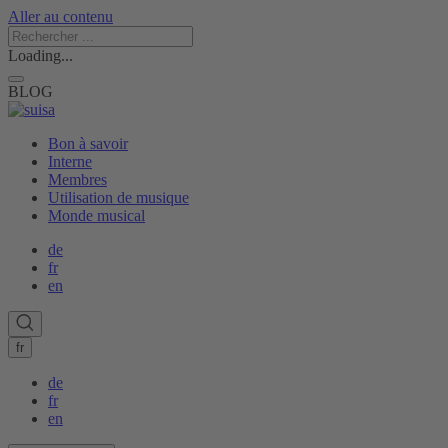
Aller au contenu
Loading...
BLOG
Bon à savoir
Interne
Membres
Utilisation de musique
Monde musical
de
fr
en
fr
de
fr
en