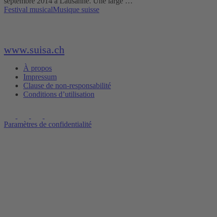
septembre 2014 à Lausanne. Une large …
Festival musical
Musique suisse
www.suisa.ch
À propos
Impressum
Clause de non-responsabilité
Conditions d’utilisation
Paramètres de confidentialité