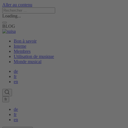
Aller au contenu
Loading...
BLOG
Bon à savoir
Interne
Membres
Utilisation de musique
Monde musical
de
fr
en
fr
de
fr
en