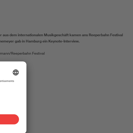
er aus dem internationalen Musikgeschäft kamen ans Reeperbahn Festival
nemeyer gab in Hamburg ein Keynote-Interview.
rmann/Reeperbahn Festival
ionale