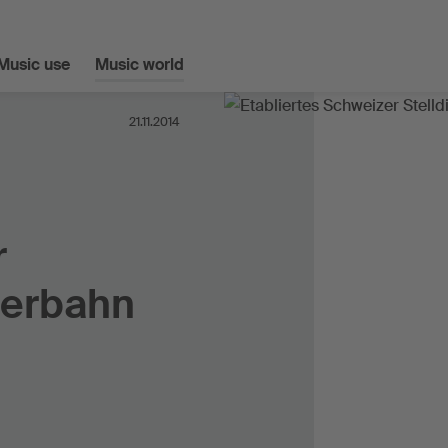
Music use
Music world
21.11.2014
r
perbahn