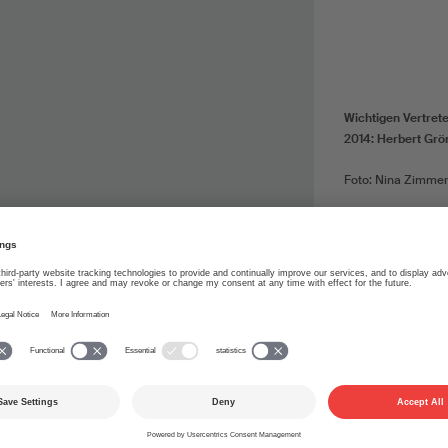
Wichtigen Vertret
2014: Herbert Grö
Foto: Nina Zimme
agnachmittag, mittlerweile eine Tradition am
 haben dieses Jahr erneut zahlreiche internat
Showcases gelockt.