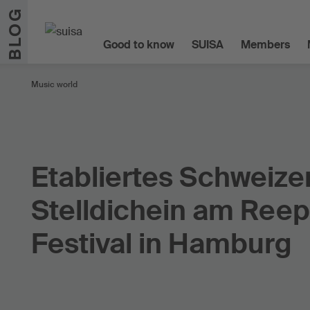
Skip to content
BLOG
Good to know
SUISA
Members
Music world
Etabliertes Schweize
Stelldichein am Ree
Festival in Hamburg