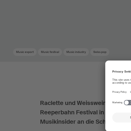
Music export
Music festival
Music industry
Swiss pop
Raclette und Weisswein am Freit
Reeperbahn Festival in Hamburg,
Musikinsider an die Schweizer 