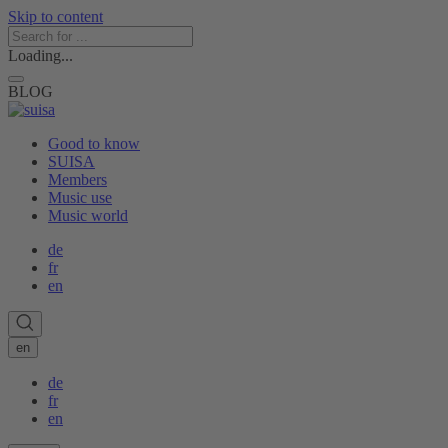
Skip to content
Loading...
BLOG
Good to know
SUISA
Members
Music use
Music world
de
fr
en
en
de
fr
en