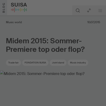
Skip to content
BLOG
Music world
10.07.2015
Midem 2015: Sommer-
Premiere top oder flop?
Trade fair
FONDATION SUISA
Joint stand
Music industry