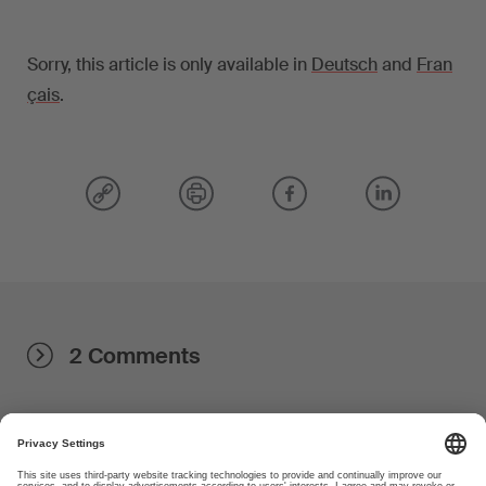
Sorry, this article is only available in
Deutsch
and
Fran
çais
.
2 Comments