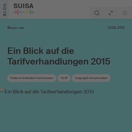
Skip to content
BLOG
Music use
21.08.2015
Ein Blick auf die
Tarifverhandlungen 2015
Federal Arbitration Commission
Tariff
Copyright remuneration