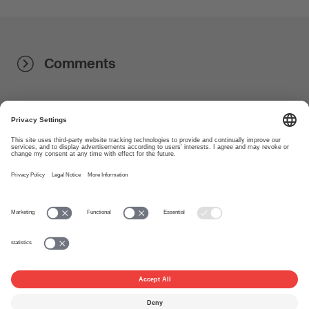
Comments
About
www.suisa.ch
Imprint
Disclaimer
Terms of Use
Privacy Settings