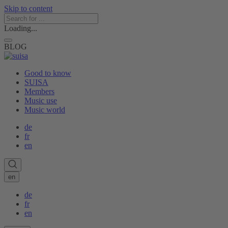
Skip to content
Loading...
BLOG
Good to know
SUISA
Members
Music use
Music world
de
fr
en
en
de
fr
en