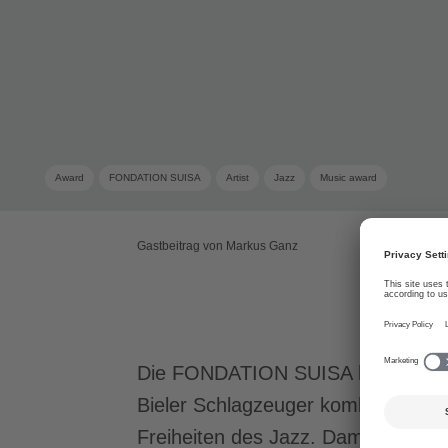
Award
FONDATION SUISA
Artist
Jazz
Music award
Gastbeitrag von Markus Ganz
Die FONDATION SUISA hat Lionel Fr
Bieler Schlagzeuger kombiniert in
Freiheiten des Jazz. Damit prägt e