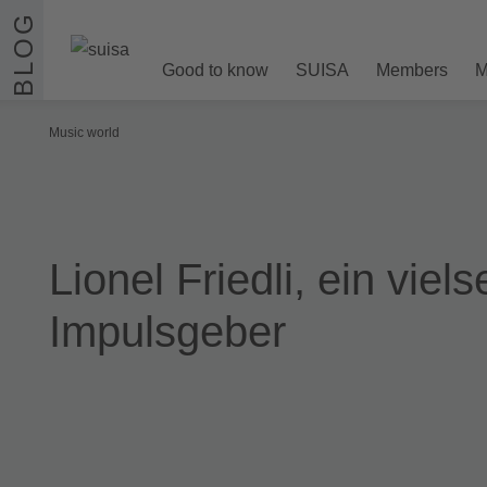
Skip to content
BLOG
Good to know
SUISA
Members
M
Music world
Lionel Friedli, ein viels
Impulsgeber