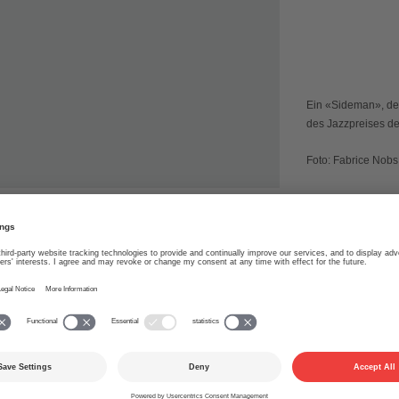
Ein «Sideman», der 
des Jazzpreises d
Foto: Fabrice Nobs
iedli mit dem diesjährigen Jazzpreis ausgezeichn
 seinem dynamischen Spiel die Wucht des Rock mit
r die Musik vieler unterschiedlicher Gruppen.