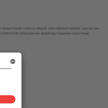
«jedem Projekt, in dem er mitspielt, einen Mehrwert verleiht», sagt die Jury
er FONDATION SUISA über den diesjährigen Gewinner Lionel Friedli.
et. Der
 den