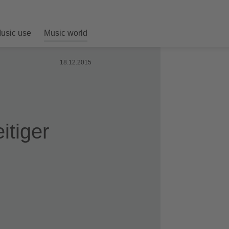
usic use
Music world
18.12.2015
eitiger