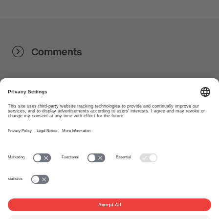
Comments
About
www.suisa.ch
Imprint
Disclaimer
Terms of Use
Privacy Settings