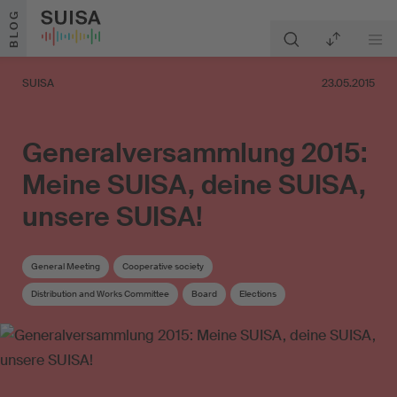
Skip to content
BLOG
SUISA
23.05.2015
Generalversammlung 2015:
Meine SUISA, deine SUISA,
unsere SUISA!
General Meeting
Cooperative society
Distribution and Works Committee
Board
Elections