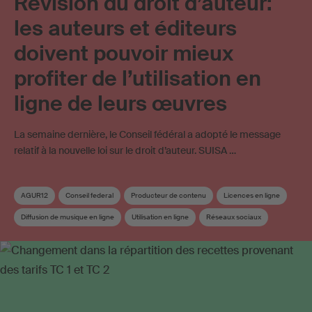
Révision du droit d’auteur:
les auteurs et éditeurs
doivent pouvoir mieux
profiter de l’utilisation en
ligne de leurs œuvres
La semaine dernière, le Conseil fédéral a adopté le message
relatif à la nouvelle loi sur le droit d’auteur. SUISA …
AGUR12
Conseil federal
Producteur de contenu
Licences en ligne
Diffusion de musique en ligne
Utilisation en ligne
Réseaux sociaux
Streaming
Droit d'auteur
Revision du droit d’auteur
Utilisation d’œuvres sur Internet