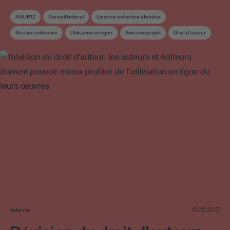
AGUR12
Conseil federal
Licence collective étendue
Gestion collective
Utilisation en ligne
Swisscopyright
Droit d'auteur
Revision du droit d’auteur
Société de gestion
Vidéo à la demande
Utilisation d’œuvres sur Internet
Interne
01.12.2017