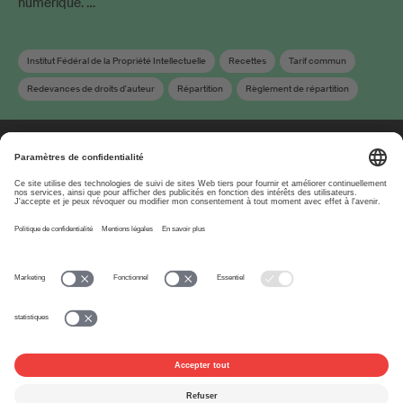
numérique. …
Institut Fédéral de la Propriété Intellectuelle
Recettes
Tarif commun
Redevances de droits d'auteur
Répartition
Règlement de répartition
Clé de répartition
À propos
www.suisa.ch
Impressum
Clause de non-
responsabilité
Conditions d’utilisation
Paramètres de confidentialité