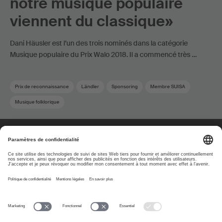
notre musique populaire
viennent du classique»
Dani Häusler est l’un des trois nominés dans la catégorie
Musique populaire du Prix Walo 2018. Il a commencé très …
Prix de reconnaissance
Ländler
Sponsoring
Membre SUISA
Musique folklorique
À propos
www.suisa.ch
Impressum
Clause de non-
responsabilité