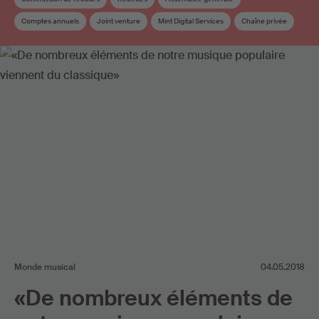
Comptes annuels
Joint venture
Mint Digital Services
Chaîne privée
SESAC
Statuts
Répartition
Commission de Répartition et des œuvres
Conseil
Élection
Répartition supplémentaire
Monde musical
04.05.2018
«De nombreux éléments de