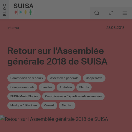
Aller au contenu
BLOG
Interne
23.08.2018
Retour sur l’Assemblée
générale 2018 de SUISA
Commission de recours
Assemblée générale
Coopérative
Comptes annuels
Ländler
Affiliation
Statuts
SUISA Music Stories
Commission de Répartition et des œuvres
Musique folklorique
Conseil
Élection