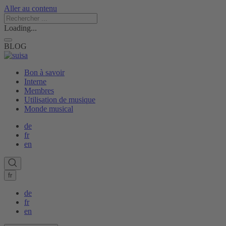
Aller au contenu
Loading...
BLOG
Bon à savoir
Interne
Membres
Utilisation de musique
Monde musical
de
fr
en
fr
de
fr
en