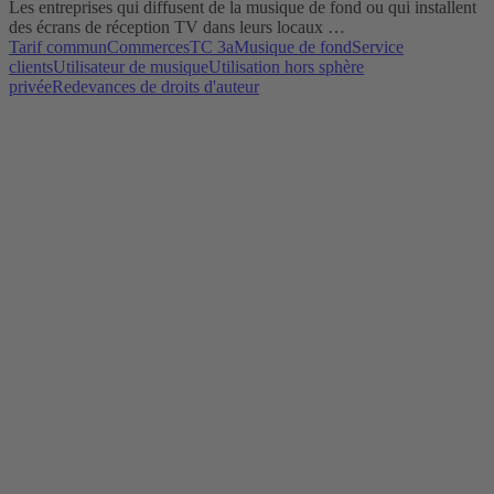
Les entreprises qui diffusent de la musique de fond ou qui installent
des écrans de réception TV dans leurs locaux …
Tarif commun
Commerces
TC 3a
Musique de fond
Service
clients
Utilisateur de musique
Utilisation hors sphère
privée
Redevances de droits d'auteur