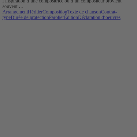
l’inspiration d’une compositrice ou d’un compositeur provient
souvent …
Arrangement
Héritier
Composition
Texte de chanson
Contrat-
type
Durée de protection
Parolier
Édition
Déclaration d‘oeuvres