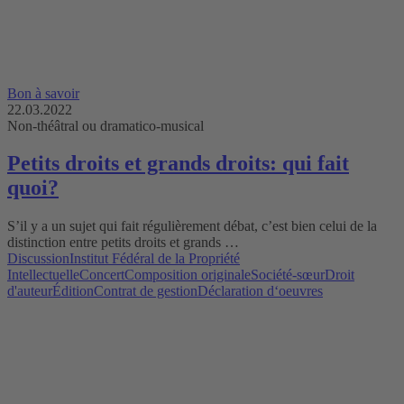
Bon à savoir
22.03.2022
Non-théâtral ou dramatico-musical
Petits droits et grands droits: qui fait
quoi?
S’il y a un sujet qui fait régulièrement débat, c’est bien celui de la
distinction entre petits droits et grands …
Discussion
Institut Fédéral de la Propriété
Intellectuelle
Concert
Composition originale
Société-sœur
Droit
d'auteur
Édition
Contrat de gestion
Déclaration d‘oeuvres