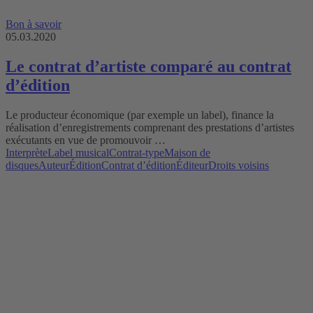
Bon à savoir
05.03.2020
Le contrat d’artiste comparé au contrat
d’édition
Le producteur économique (par exemple un label), finance la
réalisation d’enregistrements comprenant des prestations d’artistes
exécutants en vue de promouvoir …
Interprète
Label musical
Contrat-type
Maison de
disques
Auteur
Édition
Contrat d’édition
Éditeur
Droits voisins