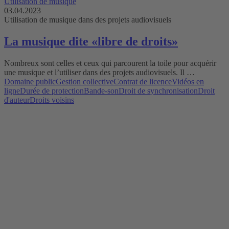
Utilisation de musique
03.04.2023
Utilisation de musique dans des projets audiovisuels
La musique dite «libre de droits»
Nombreux sont celles et ceux qui parcourent la toile pour acquérir
une musique et l’utiliser dans des projets audiovisuels. Il …
Domaine public
Gestion collective
Contrat de licence
Vidéos en
ligne
Durée de protection
Bande-son
Droit de synchronisation
Droit
d'auteur
Droits voisins