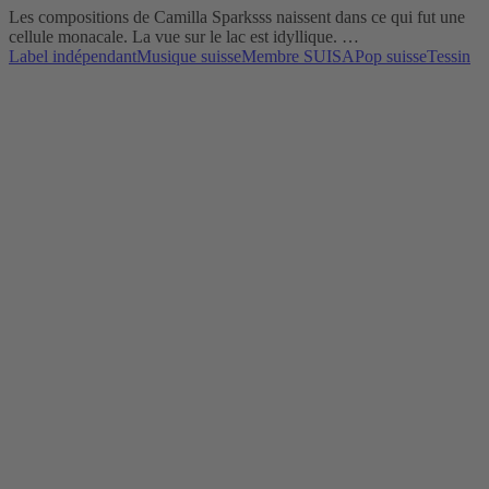
Les compositions de Camilla Sparksss naissent dans ce qui fut une
cellule monacale. La vue sur le lac est idyllique. …
Label indépendant
Musique suisse
Membre SUISA
Pop suisse
Tessin