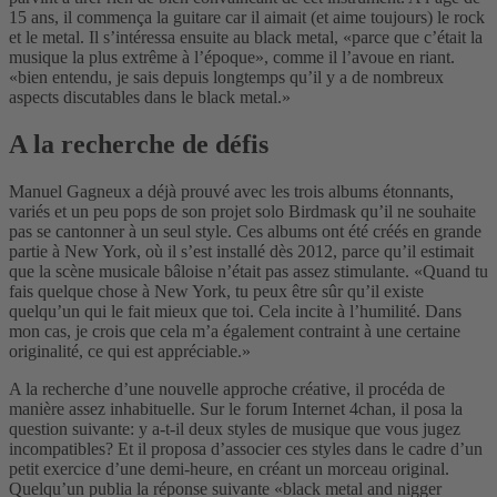
15 ans, il commença la guitare car il aimait (et aime toujours) le rock
et le metal. Il s’intéressa ensuite au black metal, «parce que c’était la
musique la plus extrême à l’époque», comme il l’avoue en riant.
«bien entendu, je sais depuis longtemps qu’il y a de nombreux
aspects discutables dans le black metal.»
A la recherche de défis
Manuel Gagneux a déjà prouvé avec les trois albums étonnants,
variés et un peu pops de son projet solo Birdmask qu’il ne souhaite
pas se cantonner à un seul style. Ces albums ont été créés en grande
partie à New York, où il s’est installé dès 2012, parce qu’il estimait
que la scène musicale bâloise n’était pas assez stimulante. «Quand tu
fais quelque chose à New York, tu peux être sûr qu’il existe
quelqu’un qui le fait mieux que toi. Cela incite à l’humilité. Dans
mon cas, je crois que cela m’a également contraint à une certaine
originalité, ce qui est appréciable.»
A la recherche d’une nouvelle approche créative, il procéda de
manière assez inhabituelle. Sur le forum Internet 4chan, il posa la
question suivante: y a-t-il deux styles de musique que vous jugez
incompatibles? Et il proposa d’associer ces styles dans le cadre d’un
petit exercice d’une demi-heure, en créant un morceau original.
Quelqu’un publia la réponse suivante «black metal and nigger