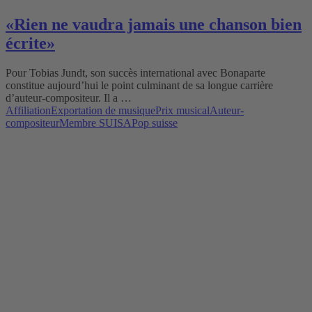
«Rien ne vaudra jamais une chanson bien
écrite»
Pour Tobias Jundt, son succès international avec Bonaparte
constitue aujourd’hui le point culminant de sa longue carrière
d’auteur-compositeur. Il a …
Affiliation
Exportation de musique
Prix musical
Auteur-
compositeur
Membre SUISA
Pop suisse