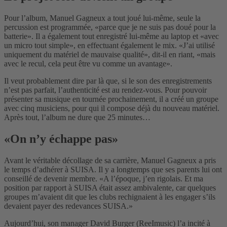
Pour l’album, Manuel Gagneux a tout joué lui-même, seule la
percussion est programmée, «parce que je ne suis pas doué pour la
batterie». Il a également tout enregistré lui-même au laptop et «avec
un micro tout simple», en effectuant également le mix. «J’ai utilisé
uniquement du matériel de mauvaise qualité», dit-il en riant, «mais
avec le recul, cela peut être vu comme un avantage».
Il veut probablement dire par là que, si le son des enregistrements
n’est pas parfait, l’authenticité est au rendez-vous. Pour pouvoir
présenter sa musique en tournée prochainement, il a créé un groupe
avec cinq musiciens, pour qui il compose déjà du nouveau matériel.
Après tout, l’album ne dure que 25 minutes…
«On n’y échappe pas»
Avant le véritable décollage de sa carrière, Manuel Gagneux a pris
le temps d’adhérer à SUISA. Il y a longtemps que ses parents lui ont
conseillé de devenir membre. «A l’époque, j’en rigolais. Et ma
position par rapport à SUISA était assez ambivalente, car quelques
groupes m’avaient dit que les clubs rechignaient à les engager s’ils
devaient payer des redevances SUISA.»
Aujourd’hui, son manager David Burger (ReeImusic) l’a incité à