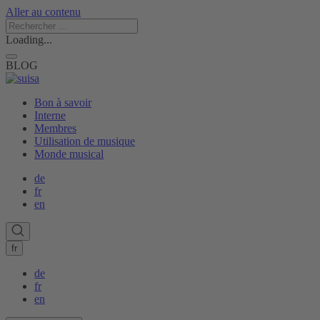
Aller au contenu
Loading...
BLOG
Bon à savoir
Interne
Membres
Utilisation de musique
Monde musical
de
fr
en
fr
de
fr
en