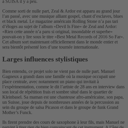
à SUISA il y a peu.
Comme sorti de nulle part, Zeal & Ardor est apparu au grand jour
l’an passé, avec une musique alliant gospel, chant d’esclaves, blues
et black metal. Le magazine américain Rolling Stone n’a pas tari
d’éloges au sujet de l’album «Devil Is Fine» de Zeal and Ardor:
«Rien cette année n’a paru si original, insondable et superbe»
pouvait-on y lire sous le titre «Best Metal Records of 2016 So Far».
Cet album sort maintenant officiellement dans le monde entier et
sera bientôt présenté lors d’une tournée internationale.
Larges influences stylistiques
Bien entendu, ce projet solo ne vient pas de nulle part. Manuel
Gagneux a grandi dans une famille où la musique occupait une
place centrale, avec notamment un piano qui invitait à
l’expérimentation, comme le dit l’artiste de 28 ans en interview dans
son local de répétition frais et sombre situé dans le quartier de
Kleinbasel. Sa maman est une chanteuse afro-américaine, son papa,
un Suisse, joue depuis de nombreuses années de la percussion au
sein du groupe de salsa Picason et dans le groupe de funk Grand
Mother’s Funck.
Ils firent prendre des cours de saxophone à leur fils, mais Manuel ne
parvint à tirer rien de bien convaincant de cet instrument. A l’âge de