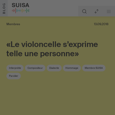
Aller au contenu
BLOG
Membres
13.09.2018
«Le violoncelle s’exprime
telle une personne»
Interprète
Compositeur
Dialecte
Hommage
Membre SUISA
Parolier