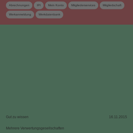
Abrechnungen
IPI
Mein Konto
Mitgliederservices
Mitgliedschaft
Werkanmeldung
Werkdatenbank
Gut zu wissen
16.11.2015
Mehrere Verwertungsgesellschaften