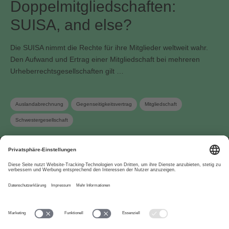
Doppelmitgliedschaften:
SUISA, and else?
Die SUISA nimmt die Rechte für ihre Mitglieder weltweit wahr.
Den Aufwand und Ertrag einer Mitgliedschaft bei mehreren
Urheberrechtsgesellschaften gilt …
Auslandabrechnung
Gegenseitigkeitsvertrag
Mitgliedschaft
Schwestergesellschaft
Über uns
www.suisa.ch
Impressum
Disclaimer