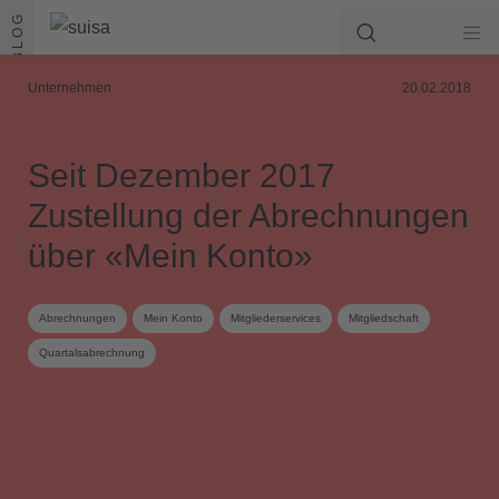
Zum Inhalt springen
BLOG
Unternehmen
20.02.2018
Seit Dezember 2017
Zustellung der Abrechnungen
über «Mein Konto»
Abrechnungen
Mein Konto
Mitgliederservices
Mitgliedschaft
Quartalsabrechnung