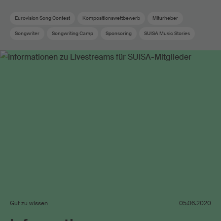
Eurovision Song Contest
Kompositionswettbewerb
Miturheber
Songwriter
Songwriting Camp
Sponsoring
SUISA Music Stories
Swiss Pop
Gut zu wissen
05.06.2020