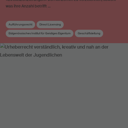
was ihre Anzahl betrifft …
Aufführungsrecht
Direct Licensing
Eidgenössisches Institut für Geistiges Eigentum
Geschäftsleitung
Kollektive Verwertung
Konzert
Konzertveranstalter
Urheberrecht