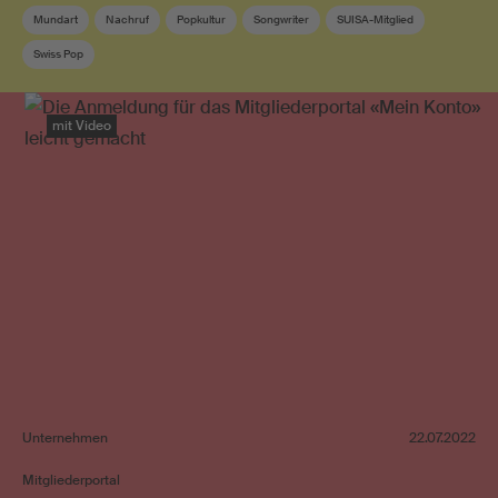
Mundart
Nachruf
Popkultur
Songwriter
SUISA-Mitglied
Swiss Pop
mit Video
Unternehmen
22.07.2022
Mitgliederportal