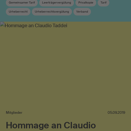
Gemeinsamer Tarif
Leerträgervergütung
Privatkopie
Tarif
Urheberrecht
Urheberrechtsvergütung
Verband
Verwertungsgesellschaft
Mitglieder
05.09.2019
Hommage an Claudio