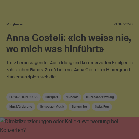
Mitglieder
21.08.2020
Anna Gosteli: «Ich weiss nie,
wo mich was hinführt»
Trotz herausragender Ausbildung und kommerziellen Erfolgen in
zahlreichen Bands: Zu oft brillierte Anna Gosteli im Hintergrund.
Nun emanzipiert sich die …
FONDATION SUISA
Interpret
Mundart
Musikförderstiftung
Musikförderung
Schweizer Musik
Songwriter
Swiss Pop
Textautor