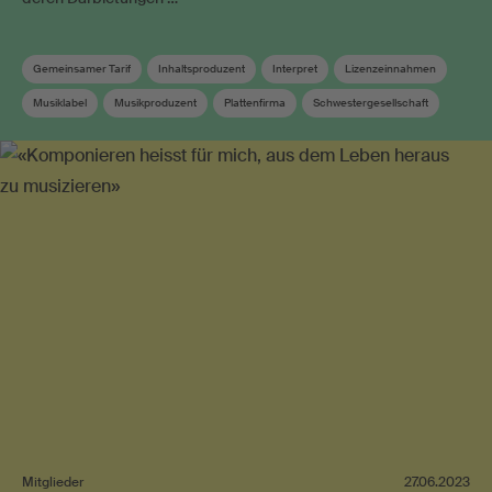
Gemeinsamer Tarif
Inhaltsproduzent
Interpret
Lizenzeinnahmen
Musiklabel
Musikproduzent
Plattenfirma
Schwestergesellschaft
Soundtrack
Verwandte Schutzrechte
Verwertungsgesellschaft
Mitglieder
27.06.2023