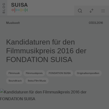
Zum Inhalt springen
BLOG
Musikwelt
07.03.2016
Kandidaturen für den
Filmmusikpreis 2016 der
FONDATION SUISA
Filmmusik
Filmmusikpreis
FONDATION SUISA
Originalkomposition
Soundtrack
Swiss Film Music