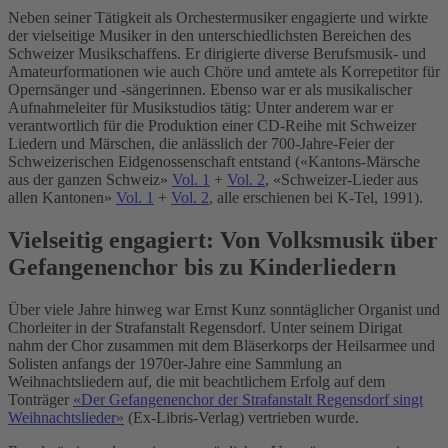
Neben seiner Tätigkeit als Orchestermusiker engagierte und wirkte
der vielseitige Musiker in den unterschiedlichsten Bereichen des
Schweizer Musikschaffens. Er dirigierte diverse Berufsmusik- und
Amateurformationen wie auch Chöre und amtete als Korrepetitor für
Opernsänger und -sängerinnen. Ebenso war er als musikalischer
Aufnahmeleiter für Musikstudios tätig: Unter anderem war er
verantwortlich für die Produktion einer CD-Reihe mit Schweizer
Liedern und Märschen, die anlässlich der 700-Jahre-Feier der
Schweizerischen Eidgenossenschaft entstand («Kantons-Märsche
aus der ganzen Schweiz»
Vol. 1
+
Vol. 2
, «Schweizer-Lieder aus
allen Kantonen»
Vol. 1
+
Vol. 2
, alle erschienen bei K-Tel, 1991).
Vielseitig engagiert: Von Volksmusik über
Gefangenenchor bis zu Kinderliedern
Über viele Jahre hinweg war Ernst Kunz sonntäglicher Organist und
Chorleiter in der Strafanstalt Regensdorf. Unter seinem Dirigat
nahm der Chor zusammen mit dem Bläserkorps der Heilsarmee und
Solisten anfangs der 1970er-Jahre eine Sammlung an
Weihnachtsliedern auf, die mit beachtlichem Erfolg auf dem
Tonträger
«Der Gefangenenchor der Strafanstalt Regensdorf singt
Weihnachtslieder»
(Ex-Libris-Verlag) vertrieben wurde.