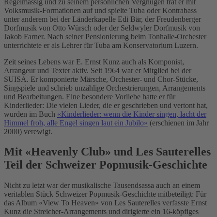
Regelmässig und zu seinem persönlichen Vergnügen trat er mit
Volksmusik-Formationen auf und spielte Tuba oder Kontrabass
unter anderem bei der Länderkapelle Edi Bär, der Freudenberger
Dorfmusik von Otto Würsch oder der Seldwyler Dorfmusik von
Jakob Farner. Nach seiner Pensionierung beim Tonhalle-Orchester
unterrichtete er als Lehrer für Tuba am Konservatorium Luzern.
Zeit seines Lebens war E. Ernst Kunz auch als Komponist,
Arrangeur und Texter aktiv. Seit 1964 war er Mitglied bei der
SUISA. Er komponierte Märsche, Orchester- und Chor-Stücke,
Singspiele und schrieb unzählige Orchestrierungen, Arrangements
und Bearbeitungen. Eine besondere Vorliebe hatte er für
Kinderlieder: Die vielen Lieder, die er geschrieben und vertont hat,
wurden im Buch
«Kinderlieder: wenn die Kinder singen, lacht der
Himmel froh, alle Engel singen laut ein Jubilo»
(erschienen im Jahr
2000) verewigt.
Mit «Heavenly Club» und Les Sauterelles
Teil der Schweizer Popmusik-Geschichte
Nicht zu letzt war der musikalische Tausendsassa auch an einem
veritablen Stück Schweizer Popmusik-Geschichte mitbeteiligt: Für
das Album «View To Heaven» von Les Sauterelles verfasste Ernst
Kunz die Streicher-Arrangements und dirigierte ein 16-köpfiges