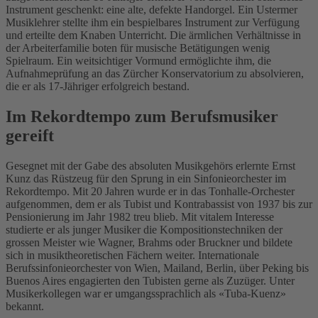
Instrument geschenkt: eine alte, defekte Handorgel. Ein Ustermer
Musiklehrer stellte ihm ein bespielbares Instrument zur Verfügung
und erteilte dem Knaben Unterricht. Die ärmlichen Verhältnisse in
der Arbeiterfamilie boten für musische Betätigungen wenig
Spielraum. Ein weitsichtiger Vormund ermöglichte ihm, die
Aufnahmeprüfung an das Zürcher Konservatorium zu absolvieren,
die er als 17-Jähriger erfolgreich bestand.
Im Rekordtempo zum Berufsmusiker
gereift
Gesegnet mit der Gabe des absoluten Musikgehörs erlernte Ernst
Kunz das Rüstzeug für den Sprung in ein Sinfonieorchester im
Rekordtempo. Mit 20 Jahren wurde er in das Tonhalle-Orchester
aufgenommen, dem er als Tubist und Kontrabassist von 1937 bis zur
Pensionierung im Jahr 1982 treu blieb. Mit vitalem Interesse
studierte er als junger Musiker die Kompositionstechniken der
grossen Meister wie Wagner, Brahms oder Bruckner und bildete
sich in musiktheoretischen Fächern weiter. Internationale
Berufssinfonieorchester von Wien, Mailand, Berlin, über Peking bis
Buenos Aires engagierten den Tubisten gerne als Zuzüger. Unter
Musikerkollegen war er umgangssprachlich als «Tuba-Kuenz»
bekannt.